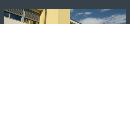
DIVERSE FASSADEN- UND
BETONSANIERUNGEN
In den letzten Jahren haben wir zahlreiche Projekte im
Bereich der Fassaden- und Betonsanierung
abgeschlossen.
mehr