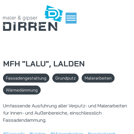
MFH "LALU", LALDEN
Fassadengestaltung
Grundputz
Malerarbeiten
Wärmedämmung
Umfassende Ausführung aller Verputz- und Malerarbeiten
für Innen- und Außenbereiche, einschliesslich
Fassadendämmung.
#Fassade
#lalden
#Malerarbeiten
#sackstarch